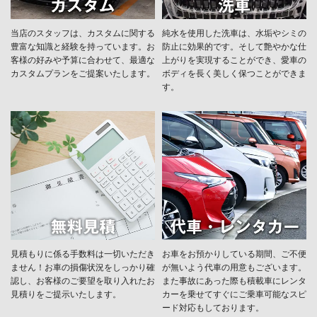
当店のスタッフは、カスタムに関する
純水を使用した洗車は、水垢やシミの
豊富な知識と経験を持っています。お
防止に効果的です。そして艶やかな仕
客様の好みや予算に合わせて、最適な
上がりを実現することができ、愛車の
カスタムプランをご提案いたします。
ボディを長く美しく保つことができま
す。
見積もりに係る手数料は一切いただき
お車をお預かりしている期間、ご不便
ません！お車の損傷状況をしっかり確
が無いよう代車の用意もございます。
認し、お客様のご要望を取り入れたお
また事故にあった際も積載車にレンタ
見積りをご提示いたします。
カーを乗せてすぐにご乗車可能なスピ
ード対応もしております。