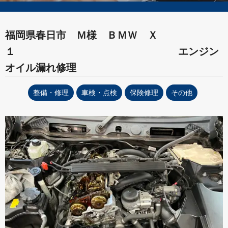
福岡県春日市 Ｍ様 ＢＭＷ Ｘ
１ エンジン
オイル漏れ修理
整備・修理
車検・点検
保険修理
その他