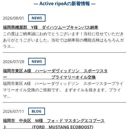
― Active ripeAの新着情報 ―
2026/08/01
NEWS
福岡県糟屋郡 Y様 ダイハツムーブキャンパス納車
この度はご納車誠におめでとうございます！当社に任せていただき
ありがとうございました。当社では納車前の機能点検はもちろんガ
ラス...
2026/07/28
NEWS
福岡市東区 A様 ハーレーダヴィッドソン スポーツスタ
ー プライマリーオイル交換
福岡市東区 A様 ハーレーダヴィッドソン スポーツスタープライ
マリーオイル交換のご依頼です。 まずオイルを抜きます。プライ
マ...
2026/07/11
BLOG
福岡市 中央区 M様 フォ－ド マスタングエコブース
ト (FORD MUSTANG ECOBOOST)