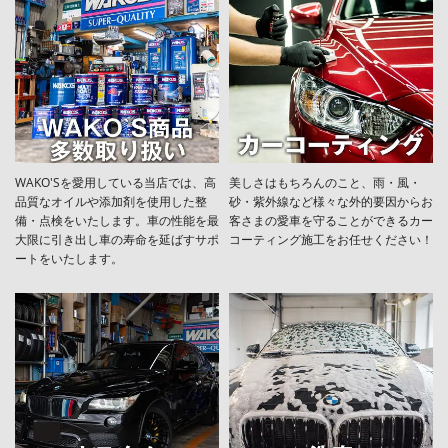
WAKO'Sを愛用している当店では、高
美しさはもちろんのこと、雨・風・
品質なオイルや添加剤を使用した整
砂・紫外線など様々な外的要因からお
備・点検をいたします。車の性能を最
客さまの愛車を守ることができるカー
大限に引き出し車の寿命を延ばすサポ
コーティング施工をお任せください！
ートをいたします。