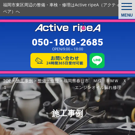
福岡市東区周辺の整備・車検・修理は
Active ripeA（アクティブリ
togg
navi
ペア）へ
MENU
050-1808-2685
OPEN/9:00～18:00
TOP
>
施工事例
>
整備・修理
>
福岡県春日市 Ｍ様 ＢＭＷ Ｘ
１ エンジンオイル漏れ修理
施工事例