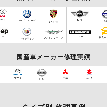
ウディ
MINI
フォルクスワーゲン
ボ
ポルシェ
ハマー
ープ
輸入車
アストンマーチン
キャデラック
国産車メーカー修理実績
スズキ
マツダ
三菱
日産