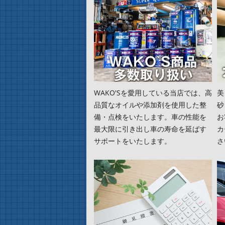
WAKO'Sを愛用している当店では、高
美
品質なオイルや添加剤を使用した整
砂
備・点検をいたします。車の性能を
お
最大限に引き出し車の寿命を延ばす
カ
サポートをいたします。
さ