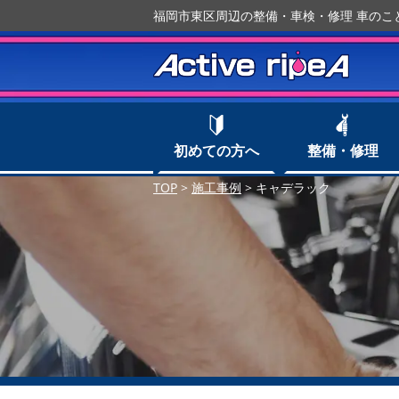
福岡市東区周辺の整備・車検・修理 車のことな
初めての方へ
整備・修理
TOP
>
施工事例
>
キャデラック