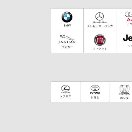
ア
BMW
メルセデス・ベンツ
ジ
ジャガー
フィアット
レクサス
トヨタ
ホンダ