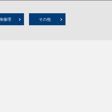
険修理
その他