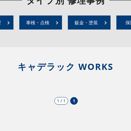
タイプ別 修理事例
理
車検・点検
鈑金・塗装
保
キャデラック WORKS
1 / 1
1