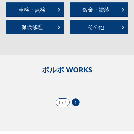
車検・点検
鈑金・塗装
保険修理
その他
ボルボ WORKS
1 / 1
1