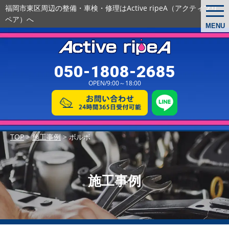
福岡市東区周辺の整備・車検・修理は
Active ripeA（アクティブリ
togg
navi
ペア）へ
MENU
050-1808-2685
OPEN/9:00～18:00
TOP
>
施工事例
>
ボルボ
施工事例