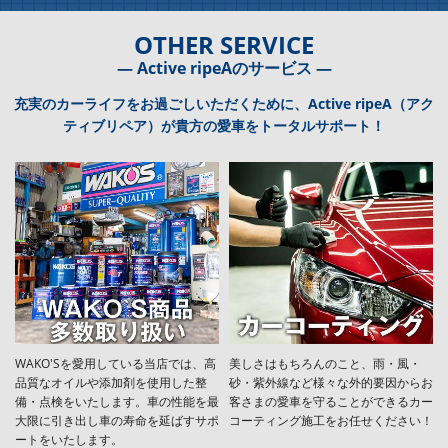
OTHER SERVICE
― Active ripeAのサービス ―
充実のカーライフをお過ごしいただくために、Active ripeA（アク
ティブリペア）が貴方の愛車をトータルサポート！
WAKO'Sを愛用している当店では、高
美しさはもちろんのこと、雨・風・
品質なオイルや添加剤を使用した整
砂・紫外線など様々な外的要因からお
備・点検をいたします。車の性能を最
客さまの愛車を守ることができるカー
大限に引き出し車の寿命を延ばすサポ
コーティング施工をお任せください！
ートをいたします。