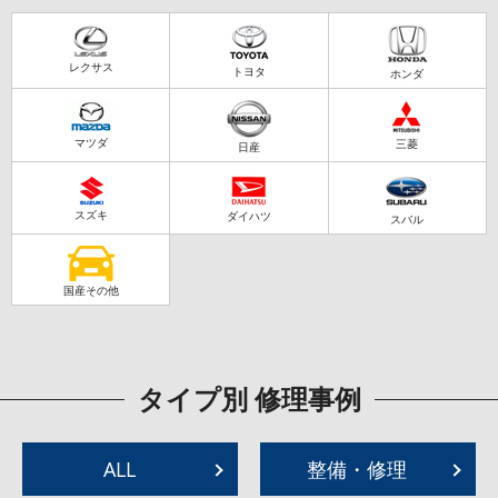
レクサス
トヨタ
ホンダ
マツダ
三菱
日産
スズキ
ダイハツ
スバル
国産その他
タイプ別 修理事例
ALL
整備・修理