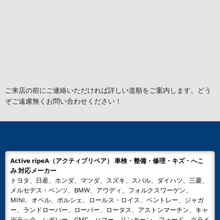
ご来店の前にご連絡いただければ詳しい道順をご案内します。どう
ぞご遠慮無くお問い合わせください！
Active ripeA（アクティブリペア） 車検・整備・修理・キズ・へこ
み 対応メーカー
トヨタ、日産、ホンダ、マツダ、スズキ、スバル、ダイハツ、三菱、
メルセデス・ベンツ、BMW、アウディ、フォルクスワーゲン、
MINI、オペル、ポルシェ、ロールス・ロイス、ベントレー、ジャガ
ー、ランドローバー、ローバー、ロータス、アストンマーチン、キャ
デラック、シボレー、GMC、ハマー、リンカーン、フォード、クライ