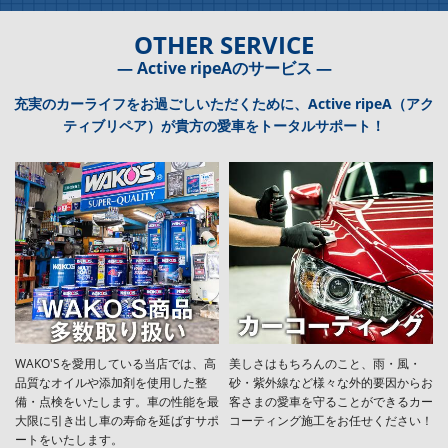
OTHER SERVICE
― Active ripeAのサービス ―
充実のカーライフをお過ごしいただくために、Active ripeA（アク
ティブリペア）が貴方の愛車をトータルサポート！
WAKO'Sを愛用している当店では、高
美しさはもちろんのこと、雨・風・
品質なオイルや添加剤を使用した整
砂・紫外線など様々な外的要因からお
備・点検をいたします。車の性能を最
客さまの愛車を守ることができるカー
大限に引き出し車の寿命を延ばすサポ
コーティング施工をお任せください！
ートをいたします。