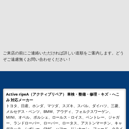
ご来店の前にご連絡いただければ詳しい道順をご案内します。どう
ぞご遠慮無くお問い合わせください！
Active ripeA（アクティブリペア） 車検・整備・修理・キズ・へこ
み 対応メーカー
トヨタ、日産、ホンダ、マツダ、スズキ、スバル、ダイハツ、三菱、
メルセデス・ベンツ、BMW、アウディ、フォルクスワーゲン、
MINI、オペル、ポルシェ、ロールス・ロイス、ベントレー、ジャガ
ー、ランドローバー、ローバー、ロータス、アストンマーチン、キャ
デラック、シボレー、GMC、ハマー、リンカーン、フォード、クライ