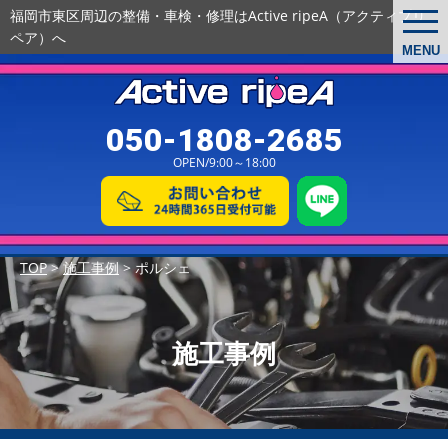
福岡市東区周辺の整備・車検・修理は
Active ripeA（アクティブリ
togg
navi
ペア）へ
MENU
050-1808-2685
OPEN/9:00～18:00
TOP
>
施工事例
>
ポルシェ
施工事例