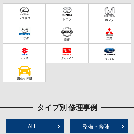
レクサス
トヨタ
ホンダ
マツダ
三菱
日産
スズキ
ダイハツ
スバル
国産その他
タイプ別 修理事例
ALL
整備・修理