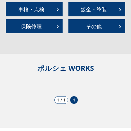
車検・点検
鈑金・塗装
保険修理
その他
ポルシェ WORKS
1 / 1
1